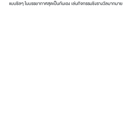
แบบชิลๆ ในบรรยากาศสุดเป็นกันเอง เล่นกิจกรรมชิงรางวัลมากมาย
ภายในงาน พร้อมกระทบไหล่ 3 เจ้าของเพจแห่งวงการคนทำร้าน
อาหาร และ Special Guest สุดพิเศษ
Read more
ลงแขก Talk 8 กลับมาแล้ว วันที่ 18 ธ.ค. นี้ คนอยากขยาย