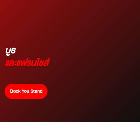
บูธ
และแฟรนไชส์
Book You Stand