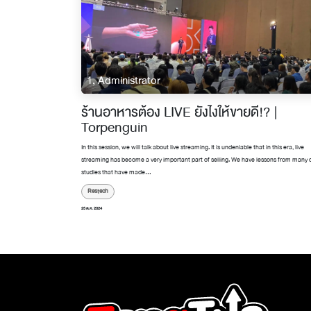
1, Administrator
ร้านอาหารต้อง LIVE ยังไงให้ขายดี!? |
Torpenguin
In this session, we will talk about live streaming. It is undeniable that in this era, live
streaming has become a very important part of selling. We have lessons from many 
studies that have made...
Restech
25 ต.ค. 2024