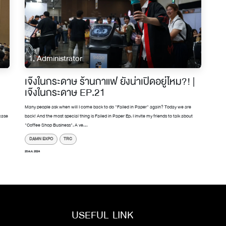
1, Administrator
เจ๊งในกระดาษ ร้านกาแฟ ยังน่าเปิดอยู่ไหม?! |
เจ๊งในกระดาษ EP.21
Many people ask when will I come back to do "Failed in Paper" again? Today we are
case
back! And the most special thing is Failed in Paper Ep. I invite my friends to talk about
"Coffee Shop Business". A ve...
DAMN EXPO
TRC
25 ต.ค. 2024
USEFUL LINK