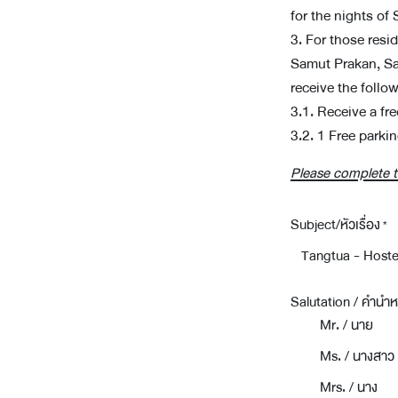
for the nights of
3. For those resi
Samut Prakan, Sa
receive the follo
3.1. Receive a fr
3.2. 1 Free park
Please complete th
Subject/หัวเรื่อง
*
Salutation / คำนำหน
Mr. / นาย
Ms. / นางสาว
Mrs. / นาง