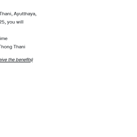
Thani, Ayutthaya,
5, you will
time
 Thong Thani
ive the benefits)