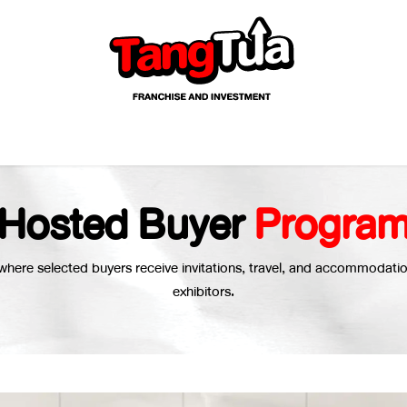
ow Info
Exhibitors
Visitors
Media & PR
Events
Hosted Buyer
Progra
where selected buyers receive invitations, travel, and accommodatio
exhibitors.