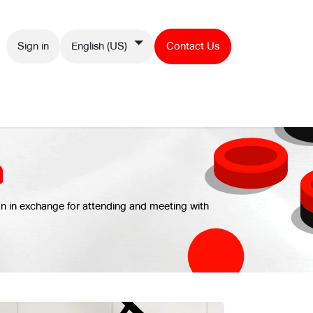
Sign in
English (US)
Contact Us
Contact us
m
n in exchange for attending and meeting with