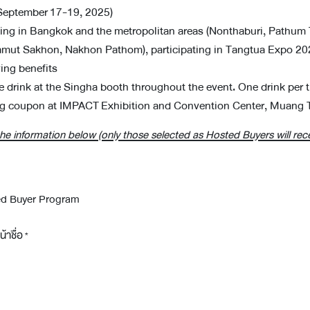
 September 17-19, 2025)
ding in Bangkok and the metropolitan areas (Nonthaburi, Pathum 
mut Sakhon, Nakhon Pathom), participating in Tangtua Expo 202
wing benefits
ee drink at the Singha booth throughout the event. One drink per 
ing coupon at IMPACT Exhibition and Convention Center, Muang
e information below (only those selected as Hosted Buyers will rece
้าชื่อ
*