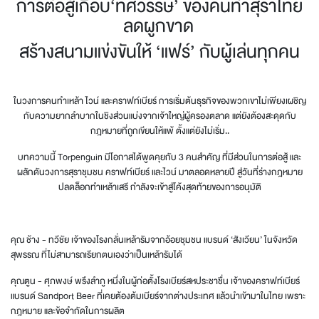
การต่อสู้เกือบ‘ทศวรรษ’ ของคนทำสุราไทย
ลดผูกขาด
สร้างสนามแข่งขันให้ ‘แฟร์’ กับผู้เล่นทุกคน
ในวงการคนทำเหล้า ไวน์ และคราฟท์เบียร์ การเริ่มต้นธุรกิจของพวกเขาไม่เพียงเผชิญ
กับความยากลำบากในชิงส่วนแบ่งจากเจ้าใหญ่ผู้ครองตลาด แต่ยังต้องสะดุดกับ
กฎหมายที่ถูกเขียนให้แพ้ ตั้งแต่ยังไม่เริ่ม..
บทความนี้ Torpenguin มีโอกาสได้พูดคุยกับ 3 คนสำคัญ ที่มีส่วนในการต่อสู้ และ
ผลักดันวงการสุราชุมชน คราฟท์เบียร์ และไวน์ มาตลอดหลายปี สู่วันที่ร่างกฎหมาย
ปลดล็อกทำเหล้าเสรี กำลังจะเข้าสู่โค้งสุดท้ายของการอนุมัติ
คุณ ช้าง - ทวีชัย เจ้าของโรงกลั่นเหล้ารัมจากอ้อยชุมชน แบรนด์ ‘สังเวียน’ ในจังหวัด
สุพรรณ ที่ไม่สามารถเรียกตนเองว่าเป็นเหล้ารัมได้
คุณตูน - ศุภพงษ์ พรึงลำภู หนึ่งในผู้ก่อตั้งโรงเบียร์สหประชาชื่น เจ้าของคราฟท์เบียร์
แบรนด์ Sandport Beer ที่เคยต้องต้มเบียร์จากต่างประเทศ แล้วนำเข้ามาในไทย เพราะ
กฎหมาย และข้อจำกัดในการผลิต