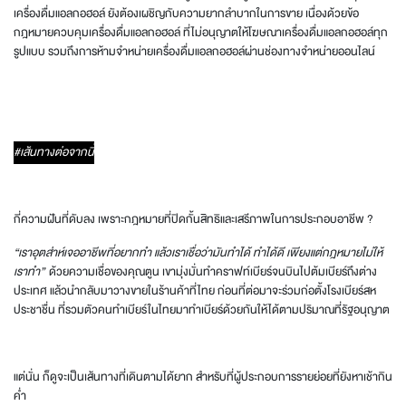
เครื่องดื่มแอลกอฮอล์ ยังต้องเผชิญกับความยากลำบากในการขาย เนื่องด้วยข้อ
กฎหมายควบคุมเครื่องดื่มแอลกอฮอล์ ที่ไม่อนุญาตให้โฆษณาเครื่องดื่มแอลกอฮอล์ทุก
รูปแบบ รวมถึงการห้ามจำหน่ายเครื่องดื่มแอลกอฮอล์ผ่านช่องทางจำหน่ายออนไลน์
#เส้นทางต่อจากนี้
กี่ความฝันที่ดับลง เพราะกฎหมายที่ปิดกั้นสิทธิและเสรีภาพในการประกอบอาชีพ ?
“เราอุตส่าห์เจออาชีพที่อยากทำ แล้วเราเชื่อว่ามันทำได้ ทำได้ดี เพียงแต่กฎหมายไม่ให้
เราทำ”
ด้วยความเชื่อของคุณตูน เขามุ่งมั่นทำคราฟท์เบียร์จนบินไปต้มเบียร์ถึงต่าง
ประเทศ แล้วนำกลับมาวางขายในร้านค้าที่ไทย ก่อนที่ต่อมาจะร่วมก่อตั้งโรงเบียร์สห
ประชาชื่น ที่รวมตัวคนทำเบียร์ในไทยมาทำเบียร์ด้วยกันให้ได้ตามปริมาณที่รัฐอนุญาต
แต่นั่น ก็ดูจะเป็นเส้นทางที่เดินตามได้ยาก สำหรับที่ผู้ประกอบการรายย่อยที่ยังหาเช้ากิน
ค่ำ