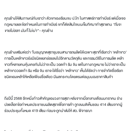
คุณช้างให้สัมภาษณ์กับเราว่า ตัวเขาเองเรียนจบ ป.โท ในศาสตร์การทำเบียร์ แต่เมื่อเจอ
กฎหมายและข้อกำหนดในการทำเบียร์ เขาก็ตัดสินใจเบนเข็มทิศมาทำสุราแทน
“ถึงจะ
ขายไม่ออก มันก็ไม่เน่า”
- คุณช้าง
คุณช้างเสริมต่อว่า ‘ใบอนุญาตสุราชุมชนสามารถผลิตได้เฉพาะสุราที่เรียกว่า ‘เหล้าขาว’
การเป็นเหล้าขาวยังมีชนิดแยกย่อยลงไปอีกตามวัตถุดิบ และกรรมวิธีในการผลิต เหล้า
ขาวที่หลายคนคุ้นเคยกันไม่ว่าจะเป็น วอดก้า รัม จิน แต่ในทางกฎหมาย ไม่ว่าเราจะเป็น
เหล้าขาววอดก้า รัม หรือ จิน เราจะได้ชื่อว่า ‘เหล้าขาว’ เห็นได้ชัดว่า การจำกัดชื่อเรียก
ชนิดของเหล้าให้เหลือเพียงชื่อเดียว มีผลกระทบโดยตรงต่อมุมมองราคาสินค้า
ถึงปีนี้ 2568 อีกหนึ่งก้าวสำคัญของวงการสุรา หลังจากเมื่อกลางเดือนมกราคม ร่าง
ปลดล็อกข้อกำหนดประชาชนผลิตสุราเพื่อการค้า ถูกลงมติเห็นชอบ 414 เสียงจากผู้
ร่วมประชุมทั้งหมด 419 เสียง ก่อนจะถูกนำส่งให้ สว. พิจารณา