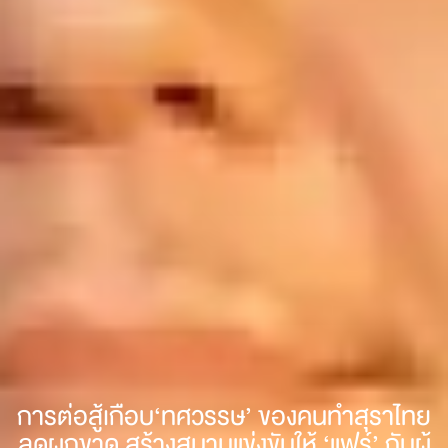
การต่อสู้เกือบ‘ทศวรรษ’ ของคนทำสุราไทย
ลดผูกขาด สร้างสนามแข่งขันให้ ‘แฟร์’ กับผู้