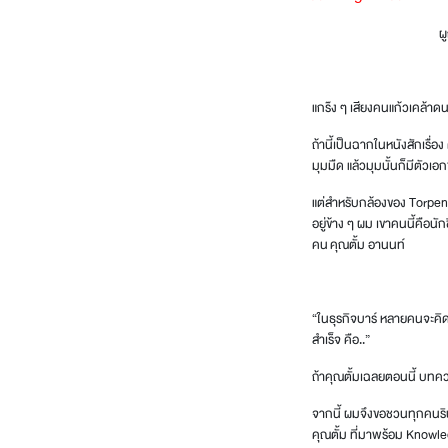
ผ
แกร๊ง ๆ เสียงคนแก้วเคล้าดน
ถ้านี้เป็นฉากในหนังสักเรื่
มุมมืด แล้วมุมนั้นก็มีตัวเอ
แต่สำหรับกล้องของ Torpeng
อยู่ข้าง ๆ ผม เขาคนนี้คือนั
คน
คุณตั้ม อานนท์
“ในธุรกิจบาร์ หลายคนจะคิดว่
สำเร็จ คือ..”
ถ้าคุณตั้มเฉลยตอนนี้ บทค
จากนี้ ผมจึงขอชวนทุกคนริน
คุณตั้ม ที่มาพร้อม Know