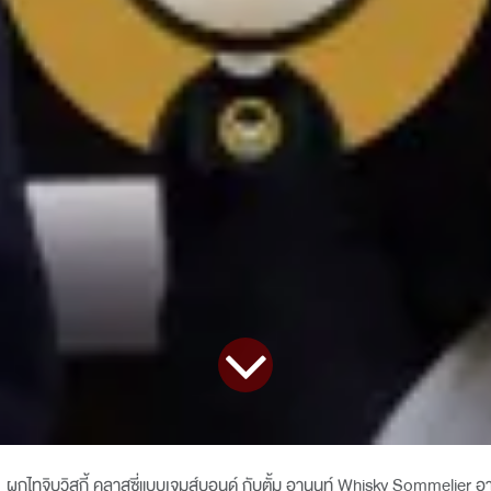
ผูกไทจิบวิสกี้ คลาสซี่แบบเจมส์บอนด์ กับตั้ม อานนท์ Whisky Sommelier อาย