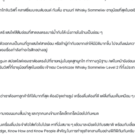
ูกไทจิบวิสกี้ คลาสซี่แบบเจมส์บอนด์ กับตั้ม อานนท์ Whisky Sommelier อายุน้อยที่สุดในเอเช
ตรี แสงไฟสีส้มอ่อนที่สาดลงตรงบาร์น้ำกับโต๊ะนั่งภายในร้านเป็นย่อม ๆ
อง ตัวเอกคงเป็นคนที่ถูกแสงไฟสาดย้อม หรือถ้าผู้กำกับอยากเล่าให้มีมิติมากขึ้น ไปจนถึงแฝง
กของเรื่องกำลังทำอะไรสักอย่างอยู่
uin สปอตไลด์ของเราส่องตรงไปที่ชายหนุ่มในชุดสูทผูกไท ท่าทางภูมิฐาน /แต่ใบหน้ายังอ่อนเยา
กชิมวิสกี้ที่อายุน้อยที่สุดในเอเชีย เจ้าของ Certificate Whisky Sommelier Level 2 ที่ทั้งประเ
าเราต้องหาลูกค้าให้ได้มากที่สุด ต้องมีจุดถ่ายรูป เครื่องดื่มต้องที่ดี แต่สิ่งที่ผมเห็นเหมือ
วามของผมคงสั้นน่าดู และทุกคนคงข้ามเกร็ดเล็กเกร็ดน้อยไปกันหมด
เครื่องดื่มประจำตัวใส่แก้วใบโปรด หาที่นั่งสบาย ๆ แล้วมาละเมียดไปกับรสชาติ พร้อมกับเล
ledge, Know How and Know People สำคัญ ในการทำธุรกิจกลางคืนอย่างพิถีพิถันกันครับ