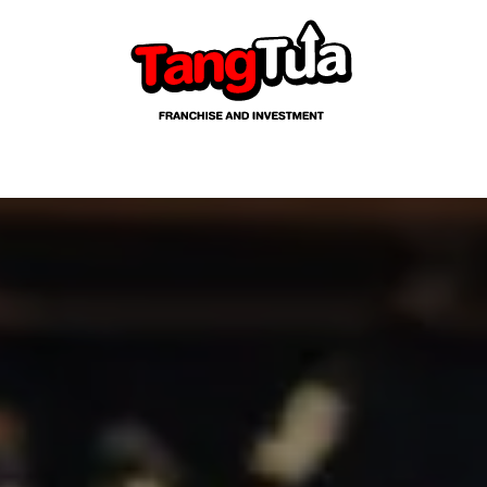
ow Info
Exhibitors
Visitors
Media & PR
Events