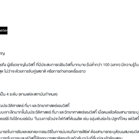
elier
ชาญ
ง ผู้เชี่ยวชาญในวิสกี้ ที่มีประสบการณ์ชิมวิสกี้มากมาย (ไม่ต่ำกว่า 100 ฉลาก) มีความรู้ใน
สุด ไม่ว่าจะด้วยการจับคู่รสชาติ หรือการถ่ายทอดเรื่องราว
เป็น 4 ระดับ (ตามแต่ละสถาบันกำหนด)
ชิงประวัติศาสตร์ ที่มา และวิทยาศาสตร์ของวิสกี้
บบเจาะลึกมากขึ้นในประวัติศาสตร์ ที่มา และวิทยาศาสตร์ของวิสกี้ เมื่อดมแล้วต้องสามารถระบุได้ว
้เชอร์รี ถังโอ๊กเบอร์เบิน “ในวงการไวน์จะโฟกัสที่ต้นผลิต เช่น องุ่นพันธ์อะไร ปลูกที่ไหน แต่วิสก
ารถในการชิมและแยกแยะกรรมวิธีในการบ่มจนถึงการเสิร์ฟ ต้องสามารถระบุส่วนผสมของวิสก
ารถในการเบลนด์วิสกี้ให้ออกมารสชาติตรงกับแก้วต้นฉบับที่ดื่มก่อนเข้าห้องสอบ