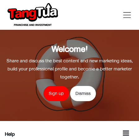
Skip to Content
Welcome!
Share and discuss the best content and new marketing ideas,
build your professional profile and become a better marketer
together.
Sign up
Dismiss
Help